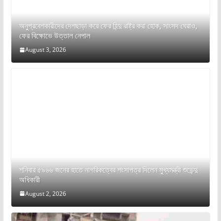
অনুপ্রবেশকারীদের দেশছাড়া করে ফের হিন্দু রাষ্ট্র করা হোক, সাংসদ ঘেরাও,
ফের বিক্ষোভে উত্তাল নেপাল
August 3, 2026
শনিবার ৫৯৬৬ জনের হাতে নাগরিকত্বের শংসাপত্র দিলেন মুখ্যমন্ত্রী শুভেন্দু
অধিকারী
August 2, 2026