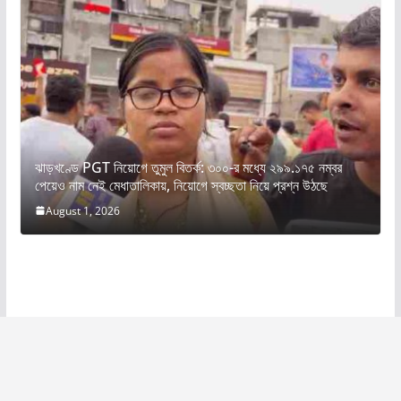
ঝাড়খণ্ডে PGT নিয়োগে তুমুল বিতর্ক: ৩০০-র মধ্যে ২৯৯.১৭৫ নম্বর
পেয়েও নাম নেই মেধাতালিকায়, নিয়োগে স্বচ্ছতা নিয়ে প্রশ্ন উঠছে
August 1, 2026