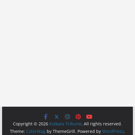
Copyright © 2026
Kolkata Tribune
. All rights reserved.
Theme:
ColorMag
by ThemeGrill. Powered by
WordPress
.