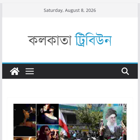
Skip
Saturday, August 8, 2026
to
content