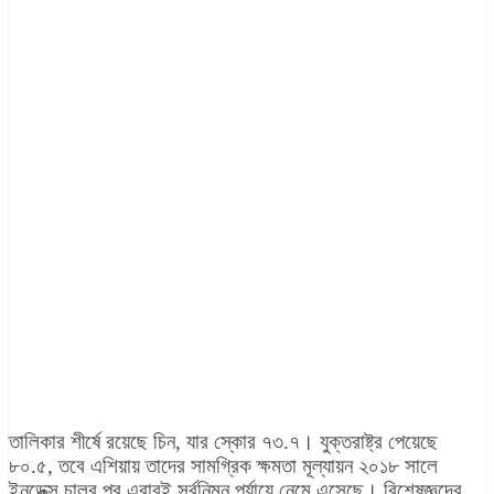
তালিকার শীর্ষে রয়েছে চিন, যার স্কোর ৭৩.৭। যুক্তরাষ্ট্র পেয়েছে
৮০.৫, তবে এশিয়ায় তাদের সামগ্রিক ক্ষমতা মূল্যায়ন ২০১৮ সালে
ইনডেক্স চালুর পর এবারই সর্বনিম্ন পর্যায়ে নেমে এসেছে। বিশেষজ্ঞদের