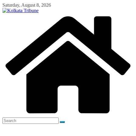
Skip
Saturday, August 8, 2026
to
content