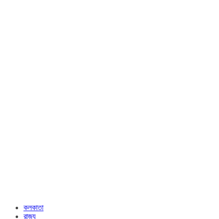
কলকাতা
রাজ্য​