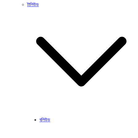
টালিউড
বলিউড