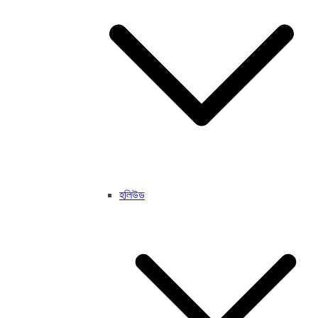
হলিউড