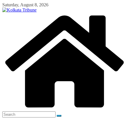
Skip
Saturday, August 8, 2026
to
content