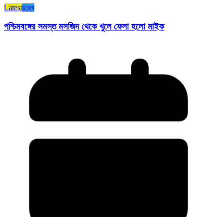
Latest
রাজ্য​
পশ্চিমবঙ্গের সমস্ত মসজিদ থেকে খুলে ফেলা হলো মাইক