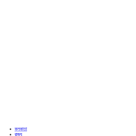
কলকাতা
রাজ্য​