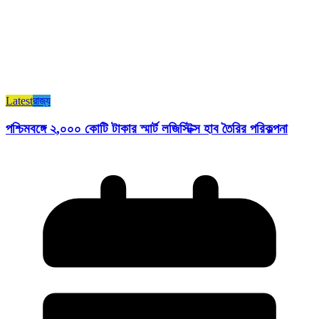
Latest
রাজ্য​
পশ্চিমবঙ্গে ২,০০০ কোটি টাকার স্মার্ট লজিস্টিক্স হাব তৈরির পরিকল্পনা