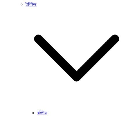
টালিউড
বলিউড