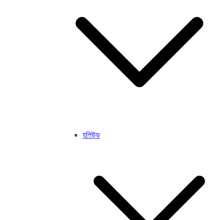
হলিউড