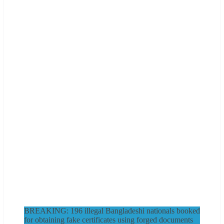
BREAKING: 196 illegal Bangladeshi nationals booked
for obtaining fake certificates using forged documents