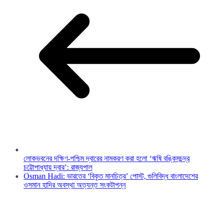
লোকভবনের দক্ষিণ-পশ্চিম দ্বারের নামকরণ করা হলো ‘ঋষি বঙ্কিমচন্দ্র
চট্টোপাধ্যায় দ্বার’: রাজ্যপাল
Osman Hadi: ভারতের ‘বিকৃত মানচিত্র’ পোস্ট, গুলিবিদ্ধ বাংলাদেশের
ওসমান হাদির অবস্থা অত্যন্ত সংকটাপন্ন