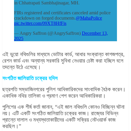
in Chhatrapati Sambhajinagar, MH.
FIRs registered and certificates canceled amid police
crackdown on forged documents.
@MahaPolice
pic.twitter.com/09XT8HfFis
— Angry Saffron (@AngrySaffron)
December 13,
2025
এই ভুয়ো নথিগুলির মাধ্যমে ভোটার কার্ড, আধার সংক্রান্ত কাগজপত্র,
রেশন কার্ড এবং অন্যান্য সরকারি সুবিধা নেওয়ার চেষ্টা করা হচ্ছিল বলে
তদন্তে উঠে এসেছে।
সংগঠিত জালিয়াতি চক্রের হদিস
ছত্রপতি সম্ভাজিনগরের পুলিশ আধিকারিকদের সাংবাদিক বৈঠক করেন।
একাধিক নথির তালিকা ও প্রমাণ পেশ করেন আধিকারিকরা।
পুলিশের এক শীর্ষ কর্তা জানান, “এই জাল নথিগুলি কোনও বিচ্ছিন্ন ঘটনা
নয়। এটি একটি সংগঠিত জালিয়াতি চক্রের কাজ। রাজ্যের বিভিন্ন
প্রান্তে দালাল ও মধ্যস্থতাকারীদের একটি সক্রিয় নেটওয়ার্ক কাজ
করছিল।”