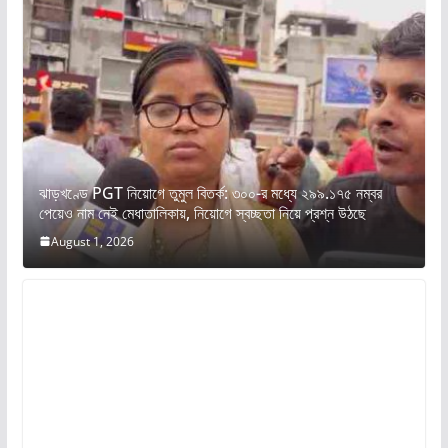
ঝাড়খণ্ডে PGT নিয়োগে তুমুল বিতর্ক: ৩০০-র মধ্যে ২৯৯.১৭৫ নম্বর
পেয়েও নাম নেই মেধাতালিকায়, নিয়োগে স্বচ্ছতা নিয়ে প্রশ্ন উঠছে
August 1, 2026