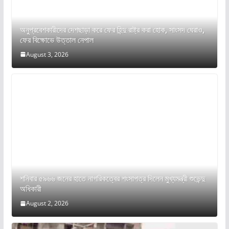
অনুপ্রবেশকারীদের দেশছাড়া করে ফের হিন্দু রাষ্ট্র করা হোক, সাংসদ ঘেরাও,
ফের বিক্ষোভে উত্তাল নেপাল
August 3, 2026
শনিবার ৫৯৬৬ জনের হাতে নাগরিকত্বের শংসাপত্র দিলেন মুখ্যমন্ত্রী শুভেন্দু
অধিকারী
August 2, 2026