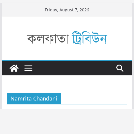
Skip
Friday, August 7, 2026
to
content
Namrita Chandani