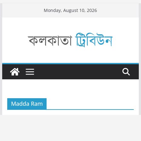
Skip
Monday, August 10, 2026
to
content
Madda Ram