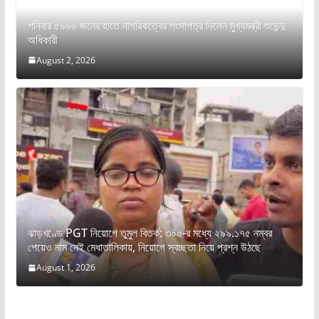
শনিবার ৫৯৬৬ জনের হাতে নাগরিকত্বের শংসাপত্র দিলেন মুখ্যমন্ত্রী শুভেন্দু
অধিকারী
August 2, 2026
ঝাড়খণ্ডে PGT নিয়োগে তুমুল বিতর্ক: ৩০০-র মধ্যে ২৯৯.১৭৫ নম্বর
পেয়েও নাম নেই মেধাতালিকায়, নিয়োগে স্বচ্ছতা নিয়ে প্রশ্ন উঠছে
August 1, 2026