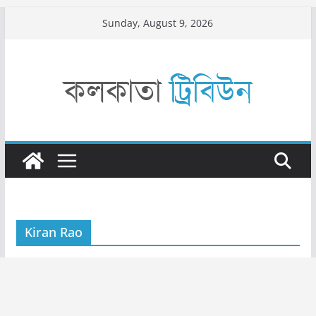
Skip
Sunday, August 9, 2026
to
content
Kiran Rao