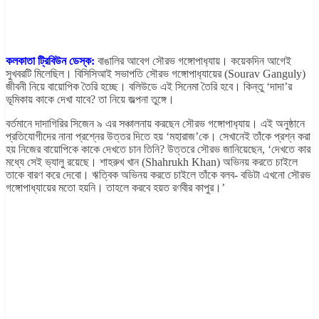
কলকাতা ট্রিবিউন ডেস্ক:
বাঙালির আবেগ সৌরভ গঙ্গোপাধ‍্যায়। কয়েকদিন আগেই
সুখবরটি মিলেছিল। বিসিসিআই সভাপতি সৌরভ গঙ্গোপাধ‍্যায়ের (Sourav Ganguly)
জীবনী নিয়ে বায়োপিক তৈরি হচ্ছে। বলিউডে এই সিনেমা তৈরি হবে। কিন্তু ‘দাদা’র
ভূমিকায় কাকে দেখা যাবে? তা নিয়ে জল্পনা তুঙ্গে।
বর্তমানে দাদাগিরির সিজেন ৯ এর সঞ্চালনায় করছেন সৌরভ গঙ্গোপাধ‍্যায়। এই অনুষ্ঠানে
প্রতিযোগীদের নানা প্রশ্নের উত্তর দিতে হয় ‘মহারাজ’কে। সেখানেই তাঁকে প্রশ্ন করা
হয় নিজের বায়োপিকে কাকে দেখতে চান তিনি? উত্তরে সৌরভ জানিয়েছেন, ‘দেখতে কার
মধ্যে সেই ভ‍্যালু রয়েছে। শাহরুখ খান (Shahrukh Khan) অভিনয় করতে চাইলে
তাকে বারণ করে দেবো। ঋত্বিক অভিনয় করতে চাইলে তাঁকে বলব- বডিটা এখনো সৌরভ
গঙ্গোপাধ্যায়ের মতো হয়নি। তাহলে করবে হয়ত রণবীর কাপুর।’