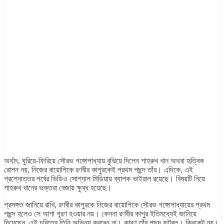
অর্থাৎ, ঘুরিয়ে-ফিরিয়ে সৌরভ গঙ্গোপাধ্যায় বুঝিয়ে দিলেন শাহরুখ খান অথবা হৃত্বিক
রোশন নয়, নিজের বায়োপিকে রণবীর কাপুরকেই প্রথম পছন্দ তাঁর। এদিকে, এই
প্রশ্নোত্তর পর্বের ভিডিও সোশ্যাল মিডিয়ায় ব্যাপক ভাইরাল রয়েছে। বিষয়টি নিয়ে
শাহরুখ খানের ভক্তরা বেজায় ক্ষুব্ধ হয়েছে।
প্রসঙ্গত জানিয়ে রাখি, রণবীর কাপুরকে নিজের বায়োপিকে সৌরভ গঙ্গোপাধ্যায়ের প্রথম
পছন্দ হলেও সে আশা পূরণ হওয়ার নয়। কেননা রণবীর কাপুর ইতিমধ্যেই জানিয়ে
দিয়েছেন, এই চরিত্রে তিনি অভিনয় করবেন না। কারণ তাঁর পছন্দ ফুটবল। ক্রিকেট নয়।