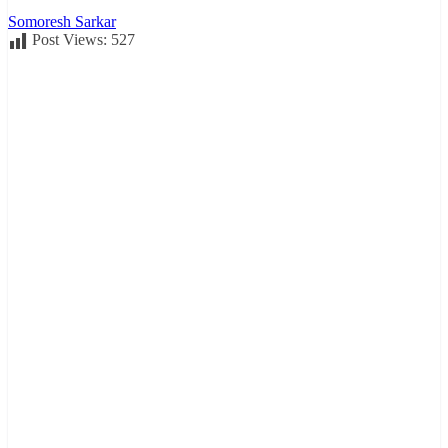
Somoresh Sarkar
Post Views:
527