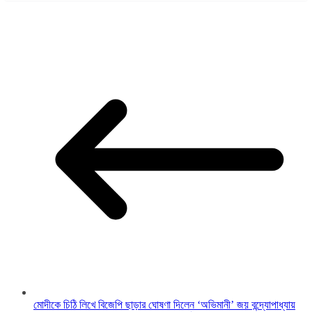
মোদীকে চিঠি লিখে বিজেপি ছাড়ার ঘোষণা দিলেন ‘অভিমানী’ জয় বন্দ্যোপাধ্যায়