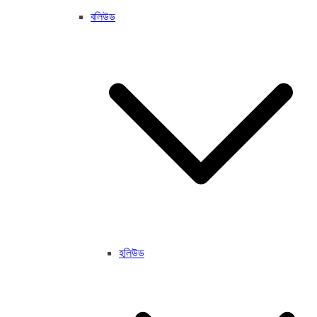
বলিউড
হলিউড