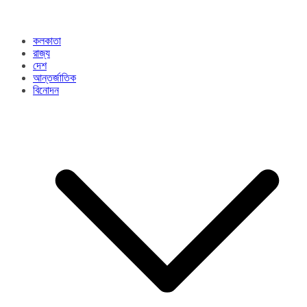
কলকাতা
রাজ্য​
দেশ
আন্তর্জাতিক
বিনোদন