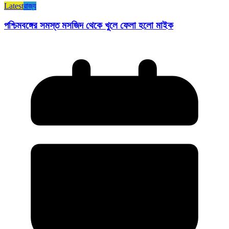
Latest
রাজ্য​
পশ্চিমবঙ্গের সমস্ত মসজিদ থেকে খুলে ফেলা হলো মাইক